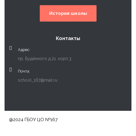
История школы
Контакты
Адрес:
пр. Будённого д.21. корп.3
Почта:
school_167@mail.ru
@2024 ГБОУ ЦО №167