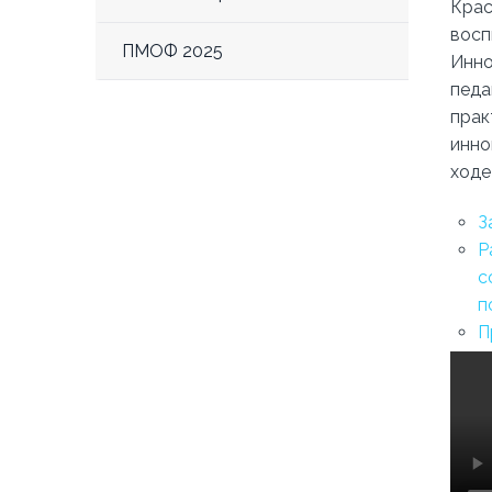
Крас
восп
ПМОФ 2025
Инно
педа
прак
инно
ходе
З
Р
с
п
П