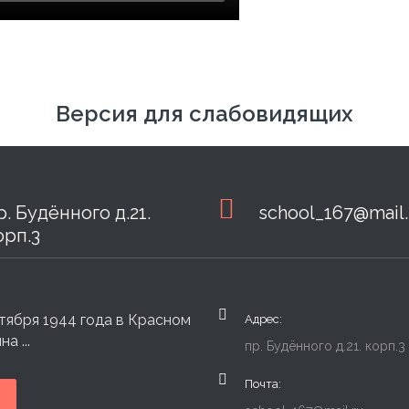
Версия для слабовидящих
р. Будённого д.21.
school_167@mail.
орп.3
тября 1944 года в Красном
Адрес:
а ...
пр. Будённого д.21. корп.3
Почта: