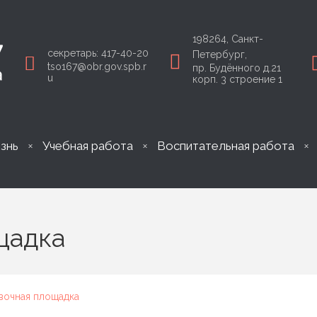
198264, Санкт-
секретарь: 417-40-20
Петербург,
tso167@obr.gov.spb.r
пр. Будённого д.21
u
корп. 3 строение 1
знь
Учебная работа
Воспитательная работа
щадка
очная площадка