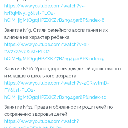
https://www.youtube.com/watch?v=-
iwRqMlvy_g&list=PLO2-
hQiMHj9MtOgqHPZXKZ7B2n949ar8P&index=8
Занятие №9. Стили семейного воспитания и их
влияние на характер ребенка
https://www.youtube.com/watch?v=aI-
tW2xzAvg&list=PLO2-
hQiMHj9MtOgqHPZXKZ7B2n949ar8P&index=9
Занятие №10. Урок здоровья для детей дошкольного
и младшего школьного возраста
https://www.youtube.com/watch?v=2CR5vtmD-
FY&list=PLO2-
hQiMHj9MtOgqHPZXKZ7B2n949ar8P&index=10
Занятие №11. Права и обязанности родителей по
сохранению здоровья детей
https://www.youtube.com/watch?