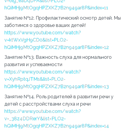
v=6lg_eaDqDFA&list=PLO2-
hQiMHj9MtOgqHPZXKZ7B2n949ar8P&index=11
Занятие №12. Профилактический осмотр детей. Мы
заботимся о здоровье ваших детей!
https://www.youtube.com/watch?
v=ktWxVgH9CD0&list=PLO2-
hQiMHj9MtOgqHPZXKZ7B2n949ar8P&index=12
Занятие №13. Важность слуха для нормального
развития и успеваемости
https://www.youtube.com/watch?
v=XyhRptqJTMs&list=PLO2-
hQiMHj9MtOgqHPZXKZ7B2n949ar8P&index=13
Занятие №14. Роль родителей в развитии речи у
детей с расстройствами слуха и речи
https://www.youtube.com/watch?
v=_38z4DDRerY&list=PLO2-
hQiMHj9MtOgqHPZXKZ7B2n949ar8P&index=14