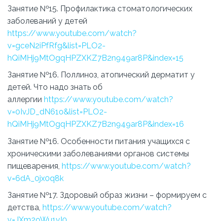
Занятие №15. Профилактика стоматологических
заболеваний у детей
https://www.youtube.com/watch?
v=gceN2iPfRfg&list=PLO2-
hQiMHj9MtOgqHPZXKZ7B2n949ar8P&index=15
Занятие №16. Поллиноз, атопический дерматит у
детей. Что надо знать об
аллергии
https://www.youtube.com/watch?
v=0IvJD_dN61o&list=PLO2-
hQiMHj9MtOgqHPZXKZ7B2n949ar8P&index=16
Занятие №16. Особенности питания учащихся с
хроническими заболеваниями органов системы
пищеварения,
https://www.youtube.com/watch?
v=6dA_0jx0q8k
Занятие №17. Здоровый образ жизни – формируем с
детства,
https://www.youtube.com/watch?
v=JXm2oWu1vI0