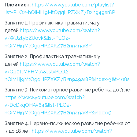
Плейлист:
https://www.youtube.com/playlist?
list=PLO2-hQiMHj9MtOgqHPZXKZ7B2n949ar8P
Занятие 1. Профилактика травматизма у
детей
https://www.youtube.com/watch?
v=WU2tybZU0vk&list=PLO2-
hQiMHj9MtOgqHPZXKZ7B2n949ar8P
Занятие 2. Профилактика травматизма у
детей
https://www.youtube.com/watch?
v=Qp0ttMFHMlA&list=PLO2-
hQiMHj9MtOgqHPZXKZ7B2n949ar8P&index=3&t=108s
Занятие 3. Психомоторное развитие ребенка до 3 лет
https://www.youtube.com/watch?
v=DcDkqOHAv64&list=PLO2-
hQiMHj9MtOgqHPZXKZ7B2n949ar8P&index=3
Занятие 4. Нервно-психическое развитие ребенка от
3 до 18 лет
https://www.youtube.com/watch?