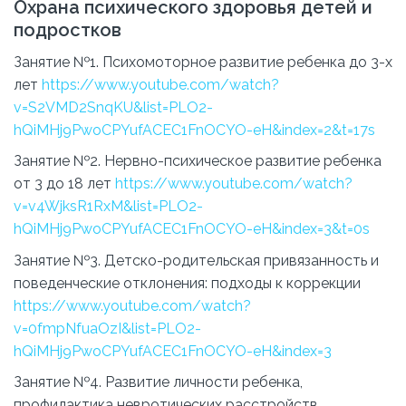
Охрана психического здоровья детей и
подростков
Занятие №1. Психомоторное развитие ребенка до 3-х
лет
https://www.youtube.com/watch?
v=S2VMD2SnqKU&list=PLO2-
hQiMHj9PwoCPYufACEC1FnOCYO-eH&index=2&t=17s
Занятие №2. Нервно-психическое развитие ребенка
от 3 до 18 лет
https://www.youtube.com/watch?
v=v4WjksR1RxM&list=PLO2-
hQiMHj9PwoCPYufACEC1FnOCYO-eH&index=3&t=0s
Занятие №3. Детско-родительская привязанность и
поведенческие отклонения: подходы к коррекции
https://www.youtube.com/watch?
v=0fmpNfuaOzI&list=PLO2-
hQiMHj9PwoCPYufACEC1FnOCYO-eH&index=3
Занятие №4. Развитие личности ребенка,
профилактика невротических расстройств