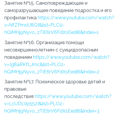
Занятие №15. Самоповреждающее и
саморазрушающее поведение подростка и его
профилактика
https://www.youtube.com/watch?
v=NfZPmstJ8QI&list=PLO2-
hQiMHj9Nyvo_zTiE6rV6FdXsEedi8&index=1
Занятие №16. Организация помощи
несовершеннолетним с суицидоопасным
поведением
https://www.youtube.com/watch?
v=Jg8aRKfLJmc&list=PLO2-
hQiMHj9Nyvo_zTiE6rV6FdXsEedi8&index=2
Занятие №17. Психическое здоровье детей и
правовые
последствия
https://www.youtube.com/watch?
v=LcUDLVp55zI&list=PLO2-
hQiMHj9Nyvo_zTiE6rV6FdXsEedi8&index=3