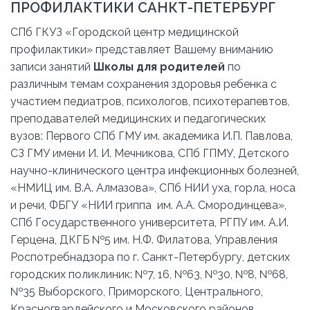
ПРОФИЛАКТИКИ САНКТ-ПЕТЕРБУРГ
СПб ГКУЗ «Городской центр медицинской
профилактики» представляет Вашему вниманию
записи занятий
Школы для родителей
по
различным темам сохранения здоровья ребенка с
участием педиатров, психологов, психотерапевтов,
преподавателей медицинских и педагогических
вузов: Первого СПб ГМУ им. академика И.П. Павлова,
СЗ ГМУ имени И. И. Мечникова, СПб ГПМУ, Детского
научно-клинического центра инфекционных болезней,
«НМИЦ им. В.А. Алмазова», СПб НИИ уха, горла, носа
и речи, ФБГУ «НИИ гриппа им. А.А. Смородинцева»,
СПб Государственного университета, РГПУ им. А.И.
Герцена, ДКГБ №5 им. Н.Ф. Филатова, Управления
Роспотребнадзора по г. Санкт-Петербургу, детских
городских поликлиник: №7, 16, №63, №30, №8, №68,
№35 Выборского, Приморского, Центрального,
Красногвардейского и Московского районов,