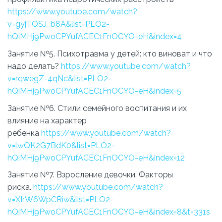
https://www.youtube.com/watch?
v=gyjTQSJ_b8A&list=PLO2-
hQiMHj9PwoCPYufACEC1FnOCYO-eH&index=4
Занятие №5. Психотравма у детей: кто виноват и что
надо делать?
https://www.youtube.com/watch?
v=rqwegZ-4qNc&list=PLO2-
hQiMHj9PwoCPYufACEC1FnOCYO-eH&index=5
Занятие №6. Стили семейного воспитания и их
влияние на характер
ребенка
https://www.youtube.com/watch?
v=lwQK2G7BdK0&list=PLO2-
hQiMHj9PwoCPYufACEC1FnOCYO-eH&index=12
Занятие №7. Взросление девочки. Факторы
риска.
https://www.youtube.com/watch?
v=XIrW6WpCRiw&list=PLO2-
hQiMHj9PwoCPYufACEC1FnOCYO-eH&index=8&t=331s