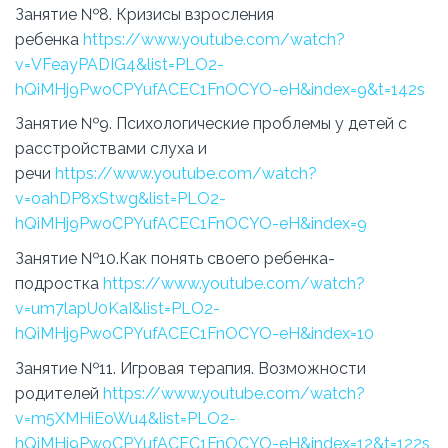
Занятие №8. Кризисы взросления
ребенка
https://www.youtube.com/watch?
v=VFeayPADIG4&list=PLO2-
hQiMHj9PwoCPYufACEC1FnOCYO-eH&index=9&t=142s
Занятие №9. Психологические проблемы у детей с
расстройствами слуха и
речи
https://www.youtube.com/watch?
v=oahDP8xStwg&list=PLO2-
hQiMHj9PwoCPYufACEC1FnOCYO-eH&index=9
Занятие №10.Как понять своего ребенка-
подростка
https://www.youtube.com/watch?
v=um7lapU0KaI&list=PLO2-
hQiMHj9PwoCPYufACEC1FnOCYO-eH&index=10
Занятие №11. Игровая терапия. Возможности
родителей
https://www.youtube.com/watch?
v=m5XMHiEoWu4&list=PLO2-
hQiMHj9PwoCPYufACEC1FnOCYO-eH&index=12&t=122s