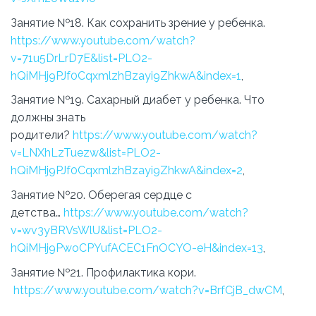
Занятие №18. Как сохранить зрение у ребенка.
https://www.youtube.com/watch?
v=71u5DrLrD7E&list=PLO2-
hQiMHj9PJf0CqxmlzhBzayi9ZhkwA&index=1
,
Занятие №19. Сахарный диабет у ребенка. Что
должны знать
родители?
https://www.youtube.com/watch?
v=LNXhLzTuezw&list=PLO2-
hQiMHj9PJf0CqxmlzhBzayi9ZhkwA&index=2
,
Занятие №20. Оберегая сердце с
детства…
https://www.youtube.com/watch?
v=wv3yBRVsWlU&list=PLO2-
hQiMHj9PwoCPYufACEC1FnOCYO-eH&index=13
,
Занятие №21. Профилактика кори.
https://www.youtube.com/watch?v=BrfCjB_dwCM
,