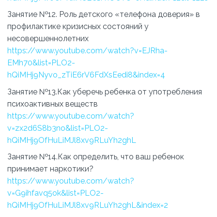
Занятие №12. Роль детского «телефона доверия» в
профилактике кризисных состояний у
несовершеннолетних
https://www.youtube.com/watch?v=EJRha-
EMh70&list=PLO2-
hQiMHj9Nyvo_zTiE6rV6FdXsEedi8&index=4
Занятие №13.Как уберечь ребенка от употребления
психоактивных веществ
https://www.youtube.com/watch?
v=zx2d6S8b3no&list=PLO2-
hQiMHj9OfHuLiMJl8xv9RLuYh2ghL
Занятие №14.Как определить, что ваш ребенок
принимает наркотики?
https://www.youtube.com/watch?
v=G9ihfavq5ok&list=PLO2-
hQiMHj9OfHuLiMJl8xv9RLuYh2ghL&index=2