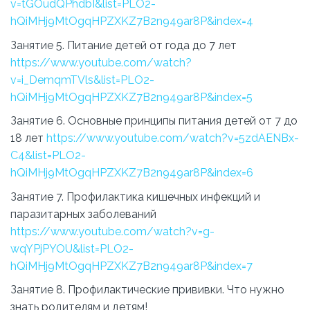
v=tGOudQPhdbI&list=PLO2-
hQiMHj9MtOgqHPZXKZ7B2n949ar8P&index=4
Занятие 5. Питание детей от года до 7 лет
https://www.youtube.com/watch?
v=i_DemqmTVls&list=PLO2-
hQiMHj9MtOgqHPZXKZ7B2n949ar8P&index=5
Занятие 6. Основные принципы питания детей от 7 до
18 лет
https://www.youtube.com/watch?v=5zdAENBx-
C4&list=PLO2-
hQiMHj9MtOgqHPZXKZ7B2n949ar8P&index=6
Занятие 7. Профилактика кишечных инфекций и
паразитарных заболеваний
https://www.youtube.com/watch?v=g-
wqYPjPYOU&list=PLO2-
hQiMHj9MtOgqHPZXKZ7B2n949ar8P&index=7
Занятие 8. Профилактические прививки. Что нужно
знать родителям и детям!