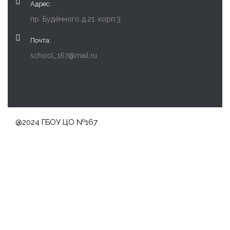
Адрес:
пр. Будённого д.21. корп.3
Почта:
school_167@mail.ru
@2024 ГБОУ ЦО №167